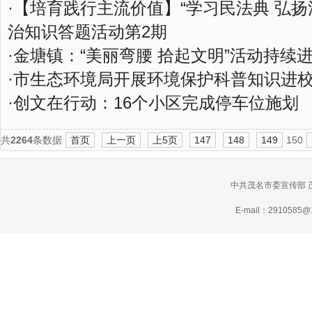
·
【培育践行主流价值】“学习民法典 弘扬
治知识答题活动第2期
·
金塘镇：“美丽弯腰 拾起文明”活动持续
·
市生态环境局开展环境保护科普知识进
·
创文在行动：16个小区完成停车位施划
共
2264
条数据
首页
上一页
上5页
147
148
149
150
中共茂名市委宣传部 
E-mail：2910585