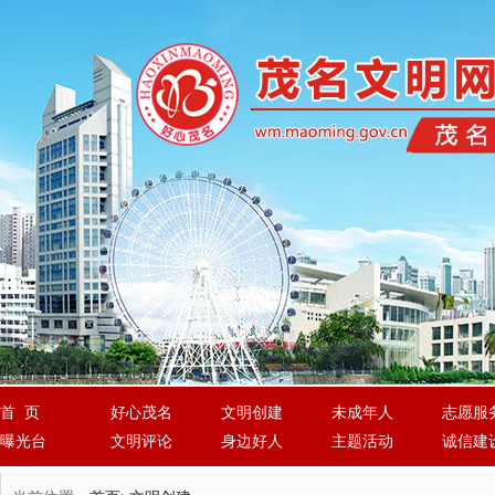
首 页
好心茂名
文明创建
未成年人
志愿服
曝光台
文明评论
身边好人
主题活动
诚信建