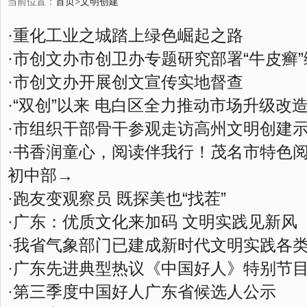
当前位置：
首页
>
文明创建
·
重化工业之城踏上绿色崛起之路
·
市创文办市创卫办专题研究部署“牛皮癣
·
市创文办开展创文宣传实地督查
·
“双创”以来 电白区全力推动市场升级改
·
市组织干部骨干参观走访高州文明创建
·
书香润童心，阅读伴我行！茂名市特色
初中部→
·
跑友变观察员 既探美也“找茬”
·
广东：优质文化来加码 文明实践见新风
·
我省气象部门已建成新时代文明实践各类
·
广东先进典型热议《中国好人》特别节
·
第三季度中国好人广东省候选人公示