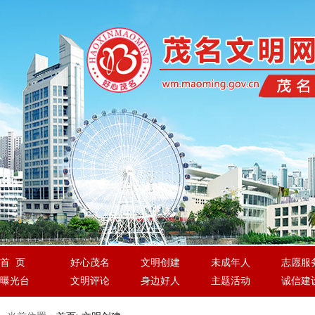
首 页
好心茂名
文明创建
未成年人
志愿服
曝光台
文明评论
身边好人
主题活动
诚信建