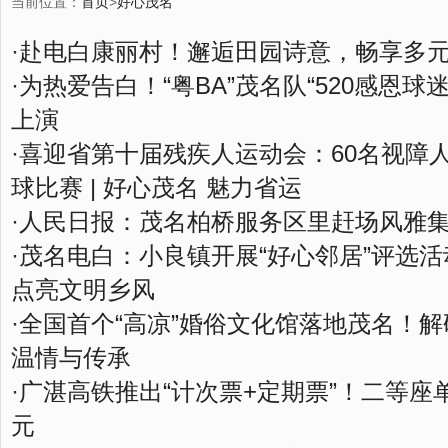
当前位置：
首页
>
好心茂名
·
赴电白康丽村！邂逅田园诗意，畅享多
·
为热爱告白！“粤BA”茂名队“520感恩球
上演
·
喜迎省第十届残疾人运动会：60名视障
球比赛 | 好心茂名 魅力省运
·
人民日报：茂名柏桥服务区里赶场风雅
·
茂名电白：小良镇开展“好心邻居”评选
点亮文明乡风
·
全国首个“高凉”婚俗文化馆落地茂名！
温情与传承
·
广湛高铁推出“计次票+定期票”！二等座单
元