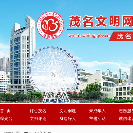
首 页
好心茂名
文明创建
未成年人
志愿服
曝光台
文明评论
身边好人
主题活动
诚信建