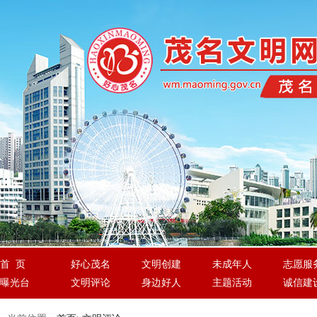
首 页
好心茂名
文明创建
未成年人
志愿服
曝光台
文明评论
身边好人
主题活动
诚信建