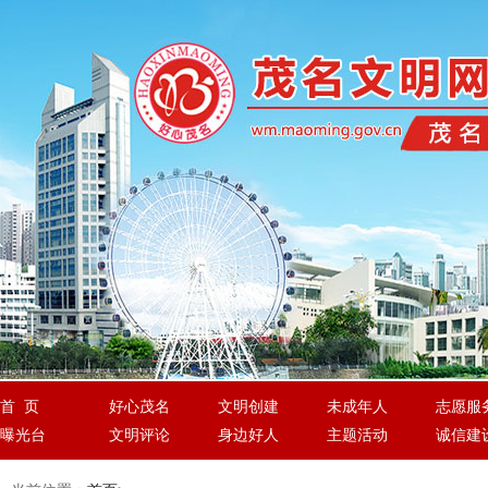
首 页
好心茂名
文明创建
未成年人
志愿服
曝光台
文明评论
身边好人
主题活动
诚信建