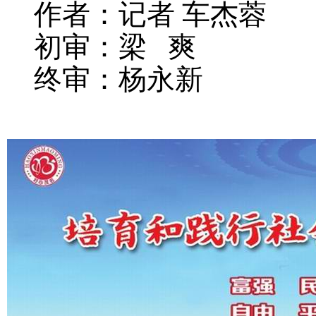
作者：记者 车杰蓉
初审：梁 爽
终审：杨永新