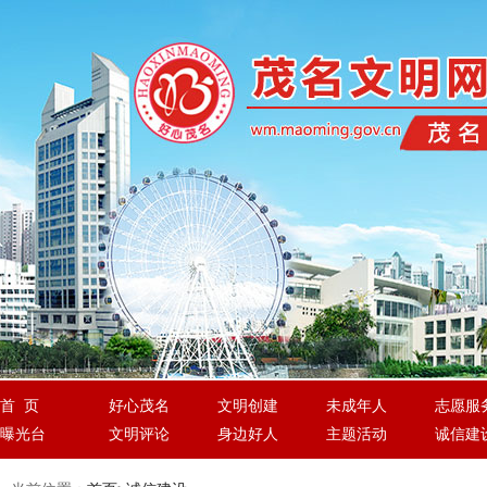
首 页
好心茂名
文明创建
未成年人
志愿服
曝光台
文明评论
身边好人
主题活动
诚信建