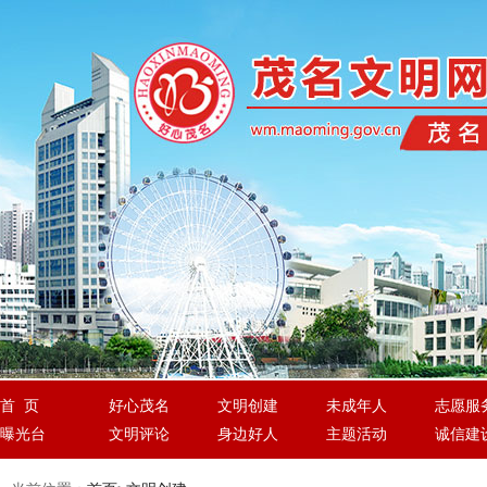
首 页
好心茂名
文明创建
未成年人
志愿服
曝光台
文明评论
身边好人
主题活动
诚信建