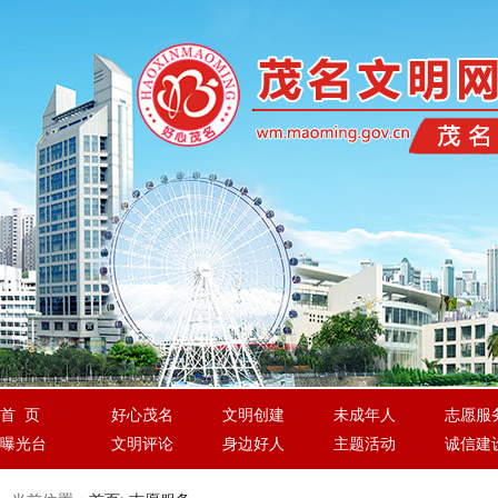
首 页
好心茂名
文明创建
未成年人
志愿服
曝光台
文明评论
身边好人
主题活动
诚信建