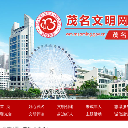
首 页
好心茂名
文明创建
未成年人
志愿服
曝光台
文明评论
身边好人
主题活动
诚信建