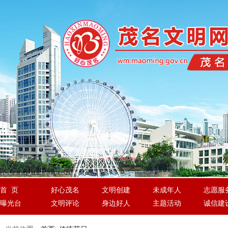
首 页
好心茂名
文明创建
未成年人
志愿服
曝光台
文明评论
身边好人
主题活动
诚信建