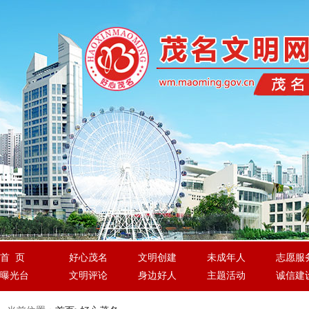
首 页
好心茂名
文明创建
未成年人
志愿服
曝光台
文明评论
身边好人
主题活动
诚信建