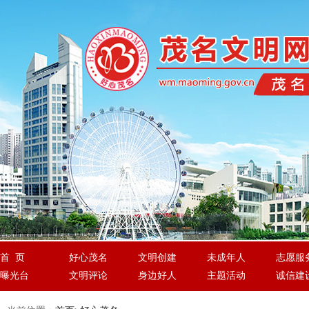
首 页
好心茂名
文明创建
未成年人
志愿服
曝光台
文明评论
身边好人
主题活动
诚信建