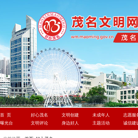
首 页
好心茂名
文明创建
未成年人
志愿服
曝光台
文明评论
身边好人
主题活动
诚信建